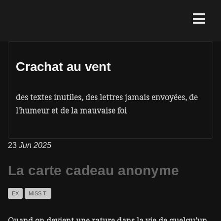
Crachat au vent
des textes inutiles, des lettres jamais envoyées, de
l'humeur et de la mauvaise foi
23
Jun 2025
La carte cadeau anonyme
EX
MISS T.
Quand on devient une rature dans la vie de quelqu’un.