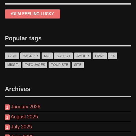
I’M FEELING LUCKY
Popular tags
YVON
HAGNIER
MOI
BOULOT
AMOUR
LIVRE
EX
MISS T.
TATOUAGES
TOURISTE
SITE
Archives
January 2026
1
August 2025
1
July 2025
1