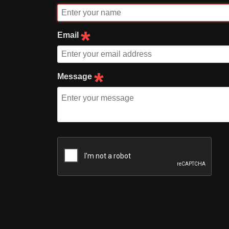
*
Email
*
Message